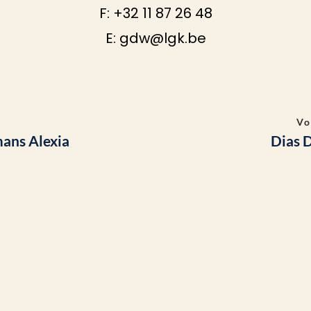
F: +32 11 87 26 48
E:
gdw@lgk.be
e
Vo
ans Alexia
Dias D